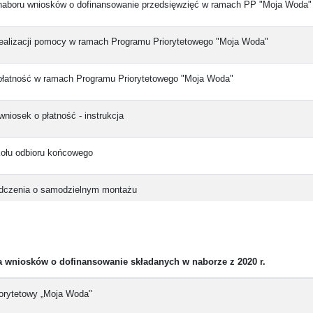
naboru wniosków o dofinansowanie przedsięwzięć w ramach PP "Moja Woda"
realizacji pomocy w ramach Programu Priorytetowego "Moja Woda"
płatność w ramach Programu Priorytetowego "Moja Woda"
wniosek o płatność - instrukcja
kołu odbioru końcowego
dczenia o samodzielnym montażu
 zawiadamiającego - umowa
a wniosków o dofinansowanie składanych w naborze z 2020 r.
orytetowy „Moja Woda"