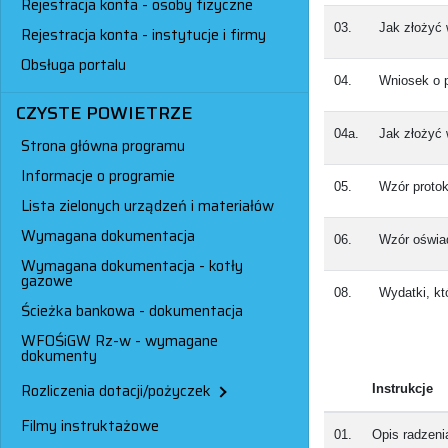
Rejestracja konta - osoby fizyczne
03.
Jak złożyć 
Rejestracja konta - instytucje i firmy
Obsługa portalu
04.
Wniosek o 
CZYSTE POWIETRZE
04a.
Jak złożyć 
Strona główna programu
Informacje o programie
05.
Wzór proto
Lista zielonych urządzeń i materiałów
Wymagana dokumentacja
06.
Wzór oświa
Wymagana dokumentacja - kotły
gazowe
08.
Wydatki, kt
Ścieżka bankowa - dokumentacja
WFOŚiGW Rz-w - wymagane
dokumenty
Rozliczenia dotacji/pożyczek
Instrukcje
Filmy instruktażowe
01.
Opis radzenia 