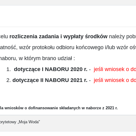
celu
rozliczenia zadania i wypłaty środków
należy pobr
łatność, wzór protokołu odbioru końcowego i/lub wzór 
naboru, w którym brano udział :
1.
dotyczące I NABORU 2020 r.
-
jeśli wniosek o d
2.
dotyczące II NABORU 2021 r.
-
jeśli wniosek o d
la wniosków o dofinansowanie składanych w naborze z 2021 r.
orytetowy „Moja Woda"