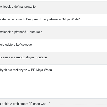
wniosek o dofinansowanie
płatność w ramach Programu Priorytetowego "Moja Woda"
wniosek o płatność - instrukcja
kołu odbioru końcowego
dczenia o samodzielnym montażu
órych nie rozliczysz w PP Moja Woda
sobie z problemem "Please wait..." ..................................................