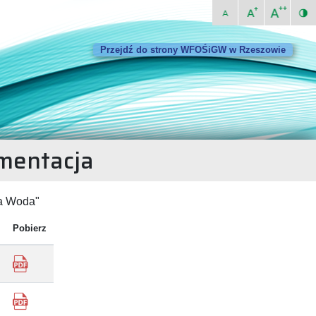
Przejdź do strony WFOŚiGW w Rzeszowie
entacja
ja Woda"
Pobierz