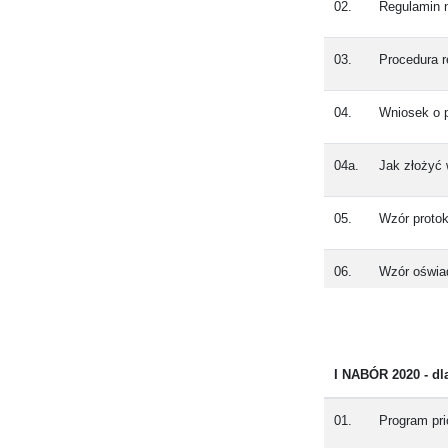
02.
Regulamin 
03.
Procedura 
04.
Wniosek o 
04a.
Jak złożyć 
05.
Wzór proto
06.
Wzór oświa
07.
Wzór pisma
I NABÓR 2020 - dl
01.
Program pri