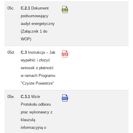
05c.
C.2.1
Dokument
podsumowujący
audyt energetyczny
(Załącznik 1 do
WOP)
05d.
C.3
Instrukcja – Jak
wypełnić i złożyć
wniosek o płatność
w ramach Programu
"Czyste Powietrze"
05e.
C.3.1
Wzór
Protokołu odbioru
prac wykonawcy z
klauzulą
informacyjną o