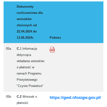
Dokumenty
rozliczeniowe dla
wniosków
złożonych od
22.04.2024 do
13.06.2024r.
Pobierz
05a.
C.
1 Informacja
dotycząca
składania wniosków
o płatność w
ramach Programu
Priorytetowego
"Czyste Powietrze"
05b.
C.2
Wniosek o
https://gwd.nfosigw.gov.pl/
płatność