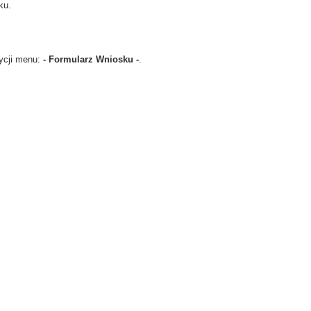
ku.
zycji menu:
- Formularz Wniosku -
.