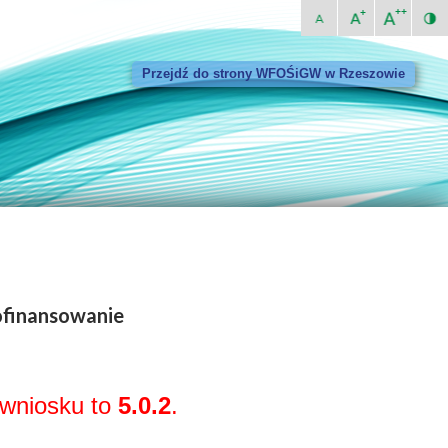
Przejdź do strony WFOŚiGW w Rzeszowie
ofinansowanie
 wniosku to
5.0.2
.