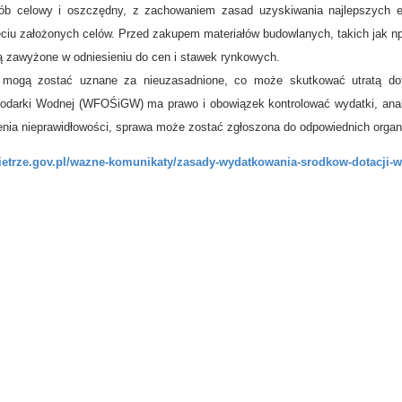
ób celowy i oszczędny, z zachowaniem zasad uzyskiwania najlepszych e
ciu założonych celów. Przed zakupem materiałów budowlanych, takich jak np
ą zawyżone w odniesieniu do cen i stawek rynkowych.
mogą zostać uznane za nieuzasadnione, co może skutkować utratą dot
odarki Wodnej (WFOŚiGW) ma prawo i obowiązek kontrolować wydatki, anal
enia nieprawidłowości, sprawa może zostać zgłoszona do odpowiednich organ
wietrze.gov.pl/wazne-komunikaty/zasady-wydatkowania-srodkow-dotacji-w