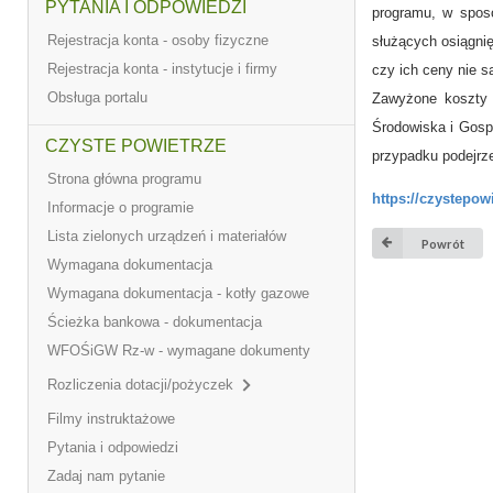
PYTANIA I ODPOWIEDZI
programu, w spos
Rejestracja konta - osoby fizyczne
służących osiągnię
Rejestracja konta - instytucje i firmy
czy ich ceny nie s
Obsługa portalu
Zawyżone koszty 
Środowiska i Gosp
CZYSTE POWIETRZE
przypadku podejrz
Strona główna programu
https://czystepo
Informacje o programie
Lista zielonych urządzeń i materiałów
Powrót
Wymagana dokumentacja
Wymagana dokumentacja - kotły gazowe
Ścieżka bankowa - dokumentacja
WFOŚiGW Rz-w - wymagane dokumenty
Rozliczenia dotacji/pożyczek
Filmy instruktażowe
Pytania i odpowiedzi
Zadaj nam pytanie