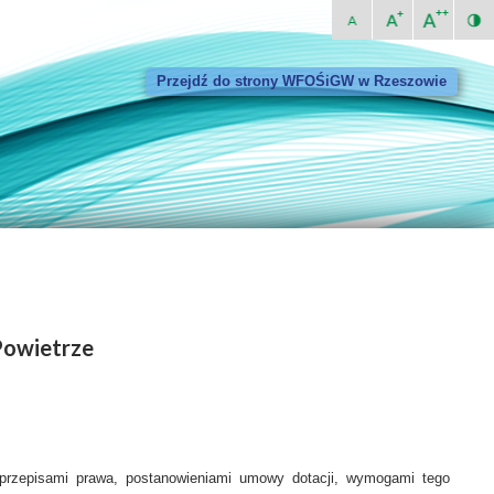
Przejdź do strony WFOŚiGW w Rzeszowie
Powietrze
przepisami prawa, postanowieniami umowy dotacji, wymogami tego